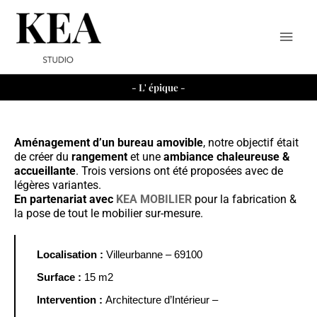
Aller
Men
au
contenu
princ
- L' épique -
Aménagement d’un bureau
amovible
, notre objectif était
de créer du
rangement
et une
ambiance chaleureuse &
accueillante
.
Trois versions ont été proposées avec de
légères variantes.
En partenariat avec
KEA MOBILIER
pour la fabrication &
la pose de tout le mobilier sur-mesure.
Localisation :
Villeurbanne – 69100
Surface :
15 m2
Intervention :
Architecture d’Intérieur –